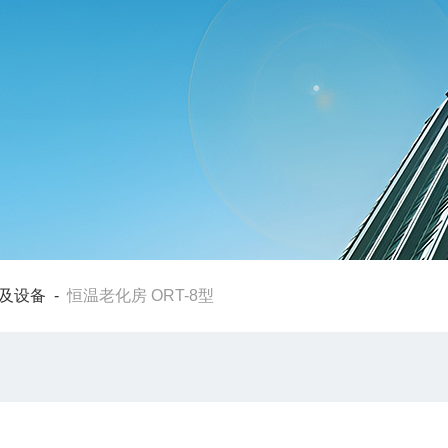
及设备
-
恒温老化房 ORT-8型