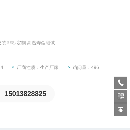
速安装 非标定制 高温寿命测试
14
厂商性质：生产厂家
访问量：496
15013828825