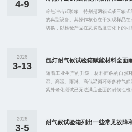
4-9
冷热冲击试验箱，特别是两箱式或三箱式
的典型设备。其操作核心在于实现样品在
切换，以检验产品在恶劣温度变化下的可
设定常见的有提篮式（两箱式）和水平移
过吊篮在上下布置的高低温室间移动；三
高温室、测试室、低温室之间移动。操作
2026
氙灯耐气候试验箱赋能材料全面
的样品移动路径。初始检查与设定：介质
3-13
R404a）充足，高温槽的加热介...
随着工业生产的升级，材料面临的自然
温、高湿、雨淋、高低温循环等多种气候
紫外老化测试已无法满足全面的耐候性检
氙灯模拟自然全光谱照射，整合温度、湿
功能，可全面复刻自然气候条件，实现材
场景全面、测试精准、适配性广的特点，
2026
耐气候试验箱列出一些常见故障
材、电子、涂料等领域，为产品研发、材
3-5
决方案。在汽车与航空航天领域，氙灯...