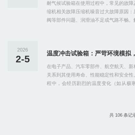
耐气候试验箱在使用过程中，常见的故障
缩机相关故障压缩机噪音过大故障原因：
阀等部件问题、润滑油不足或气路不畅。
理堵塞部分（如滤网和冷凝器）；紧固或
必要时进行更换；补充润滑油并确保气路
障原因：部件损坏、存在泄漏或腐蚀。解
2026
温度冲击试验箱：严苛环境模拟
损坏或磨损的部件（如套管、螺栓或振动
2-5
要专业技术人员进行拆卸和修复；若...
在电子产品、汽车零部件、航空航天、新
关系到其使用寿命、性能稳定性和安全性
程中，会经历剧烈的温度变化（如从极
之），这种温度冲击可能导致材料老化、
冲击试验箱，正是模拟这种温度变化环境
的温度转换，对产品进行严苛的可靠性测
共 106 条记
竞争力的关键工具。一、温度冲击试验箱
一种能够实现高温和低温环境之间快...